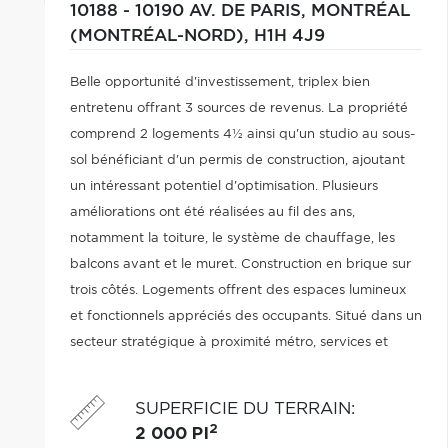
10188 - 10190 AV. DE PARIS,
MONTRÉAL
(MONTRÉAL-NORD),
H1H 4J9
Belle opportunité d'investissement, triplex bien
entretenu offrant 3 sources de revenus. La propriété
comprend 2 logements 4½ ainsi qu'un studio au sous-
sol bénéficiant d'un permis de construction, ajoutant
un intéressant potentiel d'optimisation. Plusieurs
améliorations ont été réalisées au fil des ans,
notamment la toiture, le système de chauffage, les
balcons avant et le muret. Construction en brique sur
trois côtés. Logements offrent des espaces lumineux
et fonctionnels appréciés des occupants. Situé dans un
secteur stratégique à proximité métro, services et
commerces. Investissement solide offrant stabilité et
potentiel à long terme.
SUPERFICIE DU TERRAIN
:
2
2 000 PI