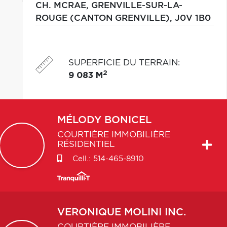
CH. MCRAE,
GRENVILLE-SUR-LA-
ROUGE (CANTON GRENVILLE),
J0V 1B0
SUPERFICIE DU TERRAIN
:
2
9 083 M
MÉLODY
BONICEL
COURTIÈRE IMMOBILIÈRE
RÉSIDENTIEL
Cell.:
514-465-8910
VERONIQUE
MOLINI INC.