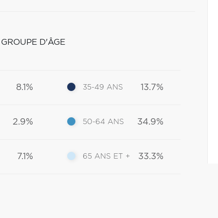
 GROUPE D'ÂGE
8.1%
13.7%
35-49 ANS
2.9%
34.9%
50-64 ANS
7.1%
33.3%
65 ANS ET +