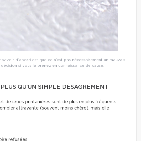
ut savoir d’abord est que ce n’est pas nécessairement un mauvais
décision si vous la prenez en connaissance de cause.
N PLUS QU’UN SIMPLE DÉSAGRÉMENT
t de crues printanières sont de plus en plus fréquents.
embler attrayante (souvent moins chère), mais elle
oire refusées