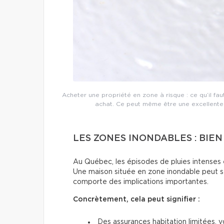
Acheter une propriété en zone à risque : ce qu’il fa
achat. Ce peut même être une excellente 
LES ZONES INONDABLES : BIE
Au Québec, les épisodes de pluies intenses e
Une maison située en zone inondable peut s
comporte des implications importantes.
Concrètement, cela peut signifier :
Des assurances habitation limitées, v