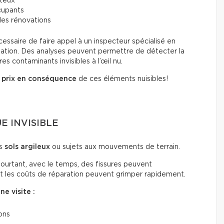
ûteux
cupants
 des rénovations
écessaire de faire appel à un inspecteur spécialisé en
ination. Des analyses peuvent permettre de détecter la
s contaminants invisibles à l’œil nu.
e prix en conséquence
de ces éléments nuisibles!
UE INVISIBLE
es
sols argileux
ou sujets aux mouvements de terrain.
Pourtant, avec le temps, des fissures peuvent
et les coûts de réparation peuvent grimper rapidement.
ne visite :
ons